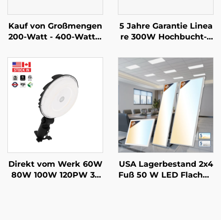
Kauf von Großmengen
5 Jahre Garantie Linea
200-Watt - 400-Watt L
re 300W Hochbucht-L
ED Hochdeckenlampe
ED-Lampe 90 Grad Wi
n mit CCT und einstell
nkel einstellbar LED 4f
barer Leistung lineare
t Lineare Leuchten für
Lampen für Bauprojek
Lagerhallen
te oder Renovierungen
Direkt vom Werk 60W
USA Lagerbestand 2x4
80W 100W 120PW 35
Fuß 50 W LED Flachpa
K/40K/50K Außenberei
nel Einbauleuchte mit
ch LED Scheunenbeleu
Prisamatische Linse R
chtung Für Parkgarag
ückseitig Beleuchtete
en Unterirdische Durc
Hängende Deckenleuc